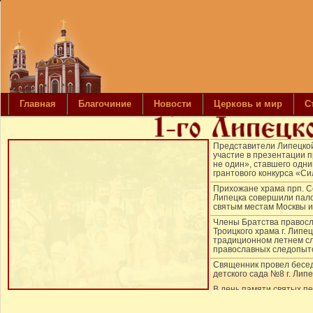
Главная
Благочиние
Новости
Церковь и мир
С
Представители Липецко
участие в презентации п
не один», ставшего одн
грантового конкурса «С
Прихожане храма прп. С
Липецка совершили пало
святым местам Москвы и
Члены Братства правос
Троицкого храма г. Липе
традиционном летнем сл
православных следопыт
Священник провел бесед
детского сада №8 г. Лип
В день памяти святых п
апостолов Петра и Павл
храма прп. Серафима Са