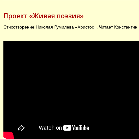
состоялось празднично
ЖИВА
Священник принял участ
мероприятии в детском 
Проект «Живая поэзия»
лагере «Елочка»
Стихотворение Николая Гумилева «Христос». Читает Константин
Алекс
«